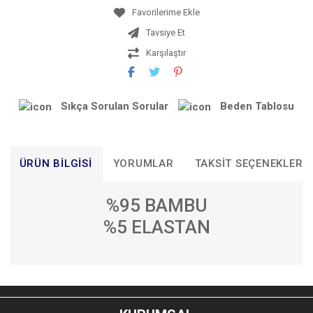
Tavsiye Et
Karşılaştır
Sıkça Sorulan Sorular
Beden Tablosu
ÜRÜN BILGISI
YORUMLAR
TAKSIT SEÇENEKLERI
%95 BAMBU
%5 ELASTAN
Bu ürünün fiyat bilgisi, resim, ürün açıklamalarında ve diğer
konularda yetersiz gördüğünüz noktaları öneri formunu
Bu ürüne ilk yorumu siz yapın!
kullanarak tarafımıza iletebilirsiniz.