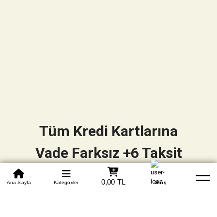
Tüm Kredi Kartlarına
Vade Farksız +6 Taksit
0850 305 09 70
0,00 TL
Beden Tablosu
Ana Sayfa
Kategoriler
Banka Hesapları
Whatsapp
Yardım
Giriş