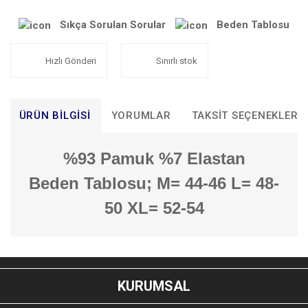
Sıkça Sorulan Sorular
Beden Tablosu
Hızlı Gönderi
Sınırlı stok
ÜRÜN BILGISI
YORUMLAR
TAKSIT SEÇENEKLERI
%93 Pamuk %7 Elastan
Beden Tablosu; M= 44-46 L= 48-
50 XL= 52-54
Bu ürünün fiyat bilgisi, resim, ürün açıklamalarında ve diğer
konularda yetersiz gördüğünüz noktaları öneri formunu
Bu ürüne ilk yorumu siz yapın!
kullanarak tarafımıza iletebilirsiniz.
KURUMSAL
Görüş ve önerileriniz için teşekkür ederiz.