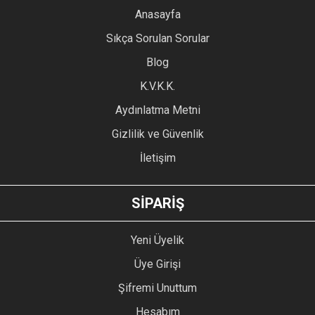
YORUM YAZ
Anasayfa
Ürün resmi kalitesiz, bozuk veya görüntülenemiyor.
Sıkça Sorulan Sorular
Ürün açıklamasında eksik bilgiler bulunuyor.
Blog
Ürün bilgilerinde hatalar bulunuyor.
Ürün fiyatı diğer sitelerden daha pahalı.
K.V.K.K.
Bu ürüne benzer farklı alternatifler olmalı.
Aydınlatma Metni
Gizlilik ve Güvenlik
İletişim
GÖNDER
SİPARİŞ
Yeni Üyelik
Üye Girişi
Şifremi Unuttum
Hesabım