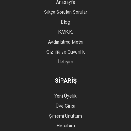
YORUM YAZ
Anasayfa
Ürün resmi kalitesiz, bozuk veya görüntülenemiyor.
Sıkça Sorulan Sorular
Ürün açıklamasında eksik bilgiler bulunuyor.
Blog
Ürün bilgilerinde hatalar bulunuyor.
Ürün fiyatı diğer sitelerden daha pahalı.
K.V.K.K.
Bu ürüne benzer farklı alternatifler olmalı.
Aydınlatma Metni
Gizlilik ve Güvenlik
İletişim
GÖNDER
SİPARİŞ
Yeni Üyelik
Üye Girişi
Şifremi Unuttum
Hesabım