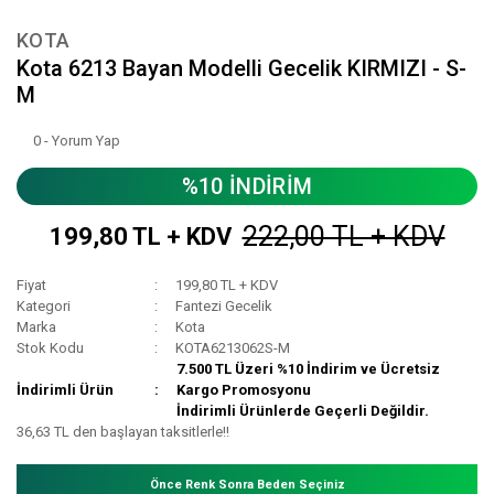
KOTA
Kota 6213 Bayan Modelli Gecelik KIRMIZI - S-
M
0 - Yorum Yap
%10 İNDİRİM
222,00 TL + KDV
199,80 TL + KDV
Fiyat
199,80 TL + KDV
Kategori
Fantezi Gecelik
Marka
Kota
Stok Kodu
KOTA6213062S-M
7.500 TL Üzeri %10 İndirim ve Ücretsiz
İndirimli Ürün
Kargo Promosyonu
İndirimli Ürünlerde Geçerli Değildir.
36,63 TL den başlayan taksitlerle!!
Önce Renk Sonra Beden Seçiniz