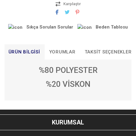
Karşılaştır
Sıkça Sorulan Sorular
Beden Tablosu
ÜRÜN BILGISI
YORUMLAR
TAKSIT SEÇENEKLERI
%80 POLYESTER
%20 VİSKON
Bu ürünün fiyat bilgisi, resim, ürün açıklamalarında ve diğer
konularda yetersiz gördüğünüz noktaları öneri formunu
Bu ürüne ilk yorumu siz yapın!
kullanarak tarafımıza iletebilirsiniz.
KURUMSAL
Görüş ve önerileriniz için teşekkür ederiz.