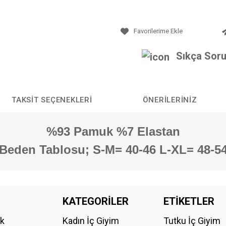
Sıkça Soru
TAKSIT SEÇENEKLERI
ÖNERILERINIZ
%93 Pamuk %7 Elastan
Beden Tablosu; S-M= 40-46 L-XL= 48-5
da yetersiz gördüğünüz noktaları öneri formunu kullanarak tarafımıza iletebilirs
KATEGORİLER
ETİKETLER
Bu ürüne ilk yorumu siz yapın!
ik
Kadın İç Giyim
Tutku İç Giyim