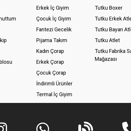
YORUM YAZ
Erkek İç Giyim
Tutku Boxer
Unuttum
Çocuk İç Giyim
Tutku Erkek Atl
Fantezi Gecelik
Tutku Bayan Atl
akip
Pijama Takım
Tutku Atlet
Kadın Çorap
Tutku Fabrika S
Mağazası
blosu
Erkek Çorap
GÖNDER
Çocuk Çorap
İndirimli Ürünler
Termal İç Giyim