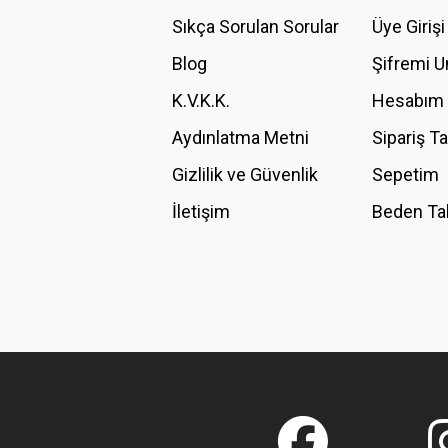
Ürün açıklamasında eksik bilgiler bulunuyor.
Sıkça Sorulan Sorular
Üye Girişi
Ürün bilgilerinde hatalar bulunuyor.
Blog
Şifremi 
Ürün fiyatı diğer sitelerden daha pahalı.
K.V.K.K.
Hesabım
Bu ürüne benzer farklı alternatifler olmalı.
Aydınlatma Metni
Sipariş T
Gizlilik ve Güvenlik
Sepetim
İletişim
Beden Ta