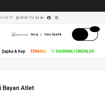
05 09 70
0539 732 34 40
Giriş
/
Yeni Üyelik
Şapka & Kep
TERMAL
İNDIRIMLI ÜRÜNLER
 Bayan Atlet