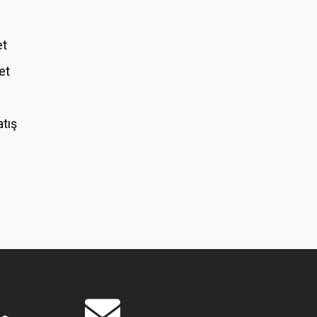
et
et
atış