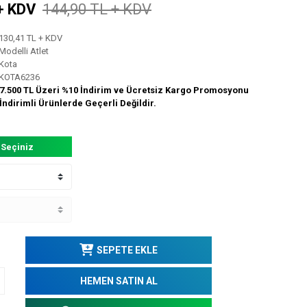
+ KDV
144,90 TL + KDV
130,41 TL + KDV
Modelli Atlet
Kota
KOTA6236
7.500 TL Üzeri %10 İndirim ve Ücretsiz Kargo Promosyonu
İndirimli Ürünlerde Geçerli Değildir.
 Seçiniz
SEPETE EKLE
HEMEN SATIN AL