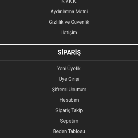
K.V.K.K.
Bu ürüne benzer farklı alternatifler olmalı.
Aydınlatma Metni
Gizlilik ve Güvenlik
İletişim
GÖNDER
SİPARİŞ
Yeni Üyelik
Üye Girişi
Şifremi Unuttum
Hesabım
Sipariş Takip
Sepetim
Beden Tablosu