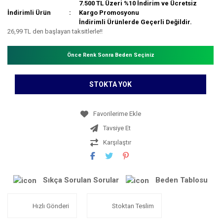
7.500 TL Üzeri %10 İndirim ve Ücretsiz
İndirimli Ürün
Kargo Promosyonu
İndirimli Ürünlerde Geçerli Değildir.
26,99 TL den başlayan taksitlerle!!
Önce Renk Sonra Beden Seçiniz
STOKTA YOK
Tavsiye Et
Karşılaştır
Sıkça Sorulan Sorular
Beden Tablosu
Hızlı Gönderi
Stoktan Teslim