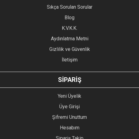
Ürün resmi kalitesiz, bozuk veya görüntülenemiyor.
Sıkça Sorulan Sorular
Ürün açıklamasında eksik bilgiler bulunuyor.
Blog
Ürün bilgilerinde hatalar bulunuyor.
Ürün fiyatı diğer sitelerden daha pahalı.
K.V.K.K.
Bu ürüne benzer farklı alternatifler olmalı.
Aydınlatma Metni
Gizlilik ve Güvenlik
İletişim
GÖNDER
SİPARİŞ
Yeni Üyelik
Üye Girişi
Şifremi Unuttum
Hesabım
Sipariş Takip