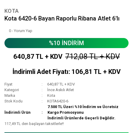
KOTA
Kota 6420-6 Bayan Raporlu Ribana Atlet 6'lı
0 - Yorum Yap
%10 İNDİRİM
712,08 TL + KDV
640,87 TL + KDV
İndirimli Adet Fiyatı: 106,81 TL + KDV
Fiyat
640,87 TL + KDV
Kategori
İnce Askılı Atlet
Marka
Kota
Stok Kodu
KOTA6420-6
7.500 TL Üzeri %10 İndirim ve Ücretsiz
İndirimli Ürün
Kargo Promosyonu
İndirimli Ürünlerde Geçerli Değildir.
117,49 TL den başlayan taksitlerle!!