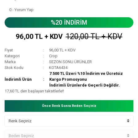
0 - Yorum Yap
%20 İNDİRİM
120,00 TL + KDV
96,00 TL + KDV
Fiyat
96,00 TL + KDV
Kategori
Crop
Marka
SEZON SONU ÜRÜNLER
Stok Kodu
KOTA6434
7.500 TL Üzeri %10 İndirim ve Ücretsiz
İndirimli Ürün
Kargo Promosyonu
İndirimli Ürünlerde Geçerli Değildir.
17,60 TL den başlayan taksitlerle!!
Önce Renk Sonra Beden Seçiniz