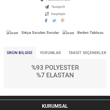
Tavsiye Et
Karşılaştır
Sıkça Sorulan Sorular
Beden Tablosu
ÜRÜN BILGISI
YORUMLAR
TAKSIT SEÇENEKLERI
%93 POLYESTER
%7 ELASTAN
Bu ürünün fiyat bilgisi, resim, ürün açıklamalarında ve diğer
konularda yetersiz gördüğünüz noktaları öneri formunu
Bu ürüne ilk yorumu siz yapın!
kullanarak tarafımıza iletebilirsiniz.
KURUMSAL
Görüş ve önerileriniz için teşekkür ederiz.