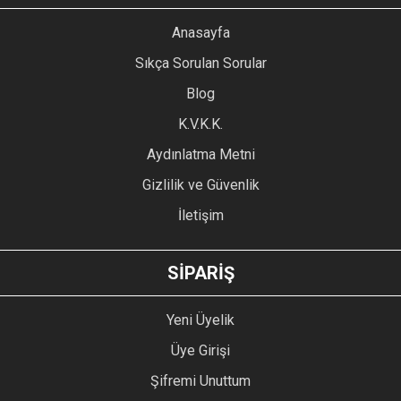
YORUM YAZ
Anasayfa
Ürün resmi kalitesiz, bozuk veya görüntülenemiyor.
Sıkça Sorulan Sorular
Ürün açıklamasında eksik bilgiler bulunuyor.
Blog
Ürün bilgilerinde hatalar bulunuyor.
Ürün fiyatı diğer sitelerden daha pahalı.
K.V.K.K.
Bu ürüne benzer farklı alternatifler olmalı.
Aydınlatma Metni
Gizlilik ve Güvenlik
İletişim
GÖNDER
SİPARİŞ
Yeni Üyelik
Üye Girişi
Şifremi Unuttum