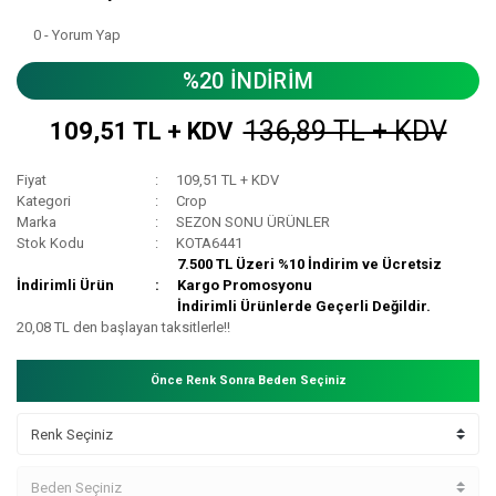
0 - Yorum Yap
%20 İNDİRİM
136,89 TL + KDV
109,51 TL + KDV
Fiyat
109,51 TL + KDV
Kategori
Crop
Marka
SEZON SONU ÜRÜNLER
Stok Kodu
KOTA6441
7.500 TL Üzeri %10 İndirim ve Ücretsiz
İndirimli Ürün
Kargo Promosyonu
İndirimli Ürünlerde Geçerli Değildir.
20,08 TL den başlayan taksitlerle!!
Önce Renk Sonra Beden Seçiniz