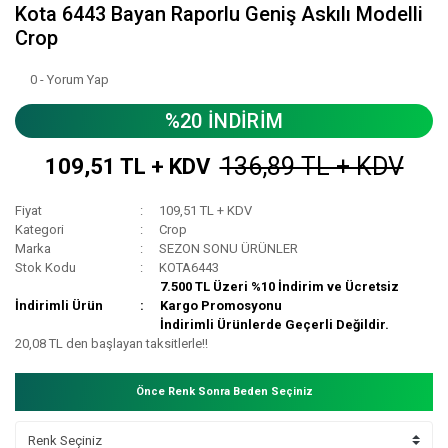
Kota 6443 Bayan Raporlu Geniş Askılı Modelli
Crop
0 - Yorum Yap
%20 İNDİRİM
136,89 TL + KDV
109,51 TL + KDV
Fiyat
109,51 TL + KDV
Kategori
Crop
Marka
SEZON SONU ÜRÜNLER
Stok Kodu
KOTA6443
7.500 TL Üzeri %10 İndirim ve Ücretsiz
İndirimli Ürün
Kargo Promosyonu
İndirimli Ürünlerde Geçerli Değildir.
20,08 TL den başlayan taksitlerle!!
Önce Renk Sonra Beden Seçiniz