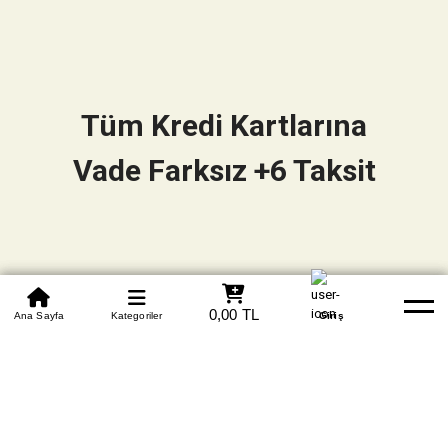
Tüm Kredi Kartlarına
Vade Farksız +6 Taksit
0850 305 09 70
0,00 TL
Beden Tablosu
Ana Sayfa
Kategoriler
Banka Hesapları
Whatsapp
Yardım
Giriş