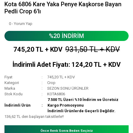
Kota 6806 Kare Yaka Penye Kaşkorse Bayan
Pedli Crop 6'lı
0 - Yorum Yap
%20 İNDİRİM
931,50 TL + KDV
745,20 TL + KDV
İndirimli Adet Fiyatı: 124,20 TL + KDV
Fiyat
745,20 TL + KDV
Kategori
Crop
Marka
SEZON SONU ÜRÜNLER
Stok Kodu
KOTA6806
7.500 TL Üzeri %10 İndirim ve Ücretsiz
İndirimli Ürün
Kargo Promosyonu
İndirimli Ürünlerde Geçerli Değildir.
136,62 TL den başlayan taksitlerle!!
Önce Renk Sonra Beden Seçiniz