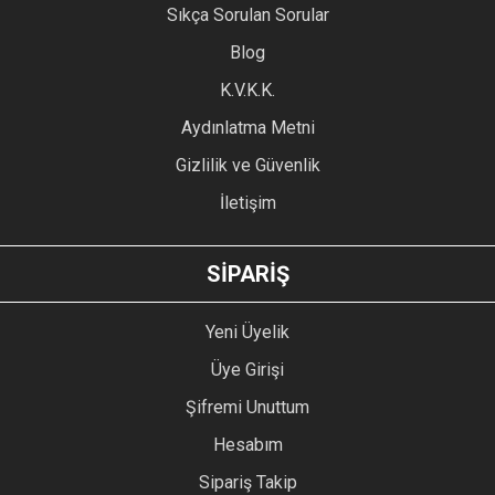
Sıkça Sorulan Sorular
Ürün açıklamasında eksik bilgiler bulunuyor.
Blog
Ürün bilgilerinde hatalar bulunuyor.
Ürün fiyatı diğer sitelerden daha pahalı.
K.V.K.K.
Bu ürüne benzer farklı alternatifler olmalı.
Aydınlatma Metni
Gizlilik ve Güvenlik
İletişim
GÖNDER
SİPARİŞ
Yeni Üyelik
Üye Girişi
Şifremi Unuttum
Hesabım
Sipariş Takip