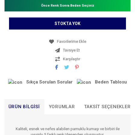
Önce Renk Sonra Beden Seçiniz
STOKTA YOK
Tavsiye Et
Karşılaştır
Sıkça Sorulan Sorular
Beden Tablosu
ÜRÜN BILGISI
YORUMLAR
TAKSIT SEÇENEKLERI
Kaliteli, esnek ve nefes alabilen pamuklu kumaşı ve birbiri ile
uyumlu 5 farklı renk/desenden oluşmuştur.