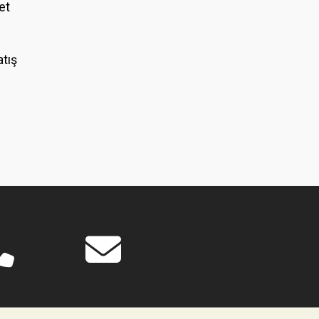
et
atış