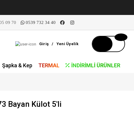
05 09 70
0539 732 34 40
Giriş
/
Yeni Üyelik
Şapka & Kep
TERMAL
İNDIRIMLI ÜRÜNLER
3 Bayan Külot 5'li