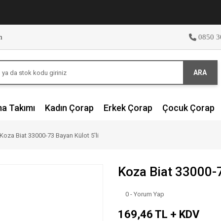
m
0850 3
ARA
ma Takımı
Kadın Çorap
Erkek Çorap
Çocuk Çorap
Koza Biat 33000-73 Bayan Külot 5'li
Koza Biat 33000-7
0 - Yorum Yap
169,46 TL + KDV