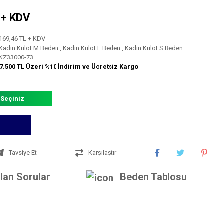
L + KDV
169,46 TL + KDV
Kadın Külot M Beden
,
Kadın Külot L Beden
,
Kadın Külot S Beden
KZ33000-73
7.500 TL Üzeri %10 İndirim ve Ücretsiz Kargo
 Seçiniz
Tavsiye Et
Karşılaştır
lan Sorular
Beden Tablosu