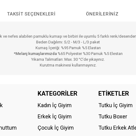
TAKSIT SEÇENEKLERI
ÖNERILERINIZ
nek ve nefes alabilen pamuklu kumaşı ve birbiri ile uyumlu 5 farklı renk/desende
Beden Dağılımı: S/2 - M/3 - L/3 paket
Kumaş İçeriği: %95 Pamuk %5 Elastan
*
Melanj kumaşlarımızda
%65 Polyester %30 Pamuk %5 Elestan
Yıkama Talimatları: Max. 30 °C’de yıkayınız.
Kurutma makinesi kullanmayınız.
da yetersiz gördüğünüz noktaları öneri formunu kullanarak tarafımıza iletebilirs
KATEGORİLER
ETİKETLER
Bu ürüne ilk yorumu siz yapın!
ik
Kadın İç Giyim
Tutku İç Giyim
YORUM YAZ
Erkek İç Giyim
Tutku Boxer
Unuttum
Çocuk İç Giyim
Tutku Erkek Atl