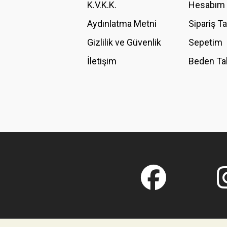
K.V.K.K.
Hesabım
Bu ürüne benzer farklı alternatifler olmalı.
Aydınlatma Metni
Sipariş T
Gizlilik ve Güvenlik
Sepetim
İletişim
Beden Ta