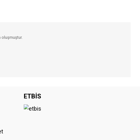
n oluşmuştur.
iniz.
ETBİS
et