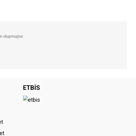
en oluşmuştur.
iniz.
ETBİS
et
et