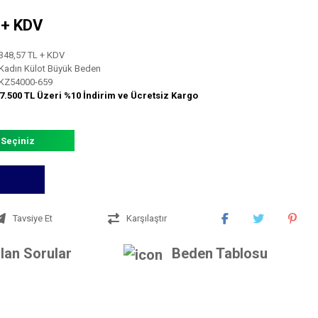
L + KDV
348,57 TL + KDV
Kadın Külot Büyük Beden
KZ54000-659
7.500 TL Üzeri %10 İndirim ve Ücretsiz Kargo
 Seçiniz
Tavsiye Et
Karşılaştır
lan Sorular
Beden Tablosu