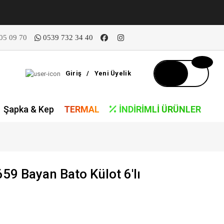
05 09 70
0539 732 34 40
Giriş
/
Yeni Üyelik
Şapka & Kep
TERMAL
İNDIRIMLI ÜRÜNLER
59 Bayan Bato Külot 6'lı