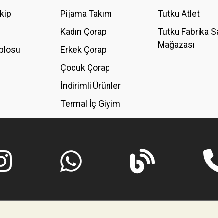
akip
Pijama Takım
Tutku Atlet
Kadın Çorap
Tutku Fabrika S
Mağazası
blosu
Erkek Çorap
GÖNDER
Çocuk Çorap
İndirimli Ürünler
Termal İç Giyim