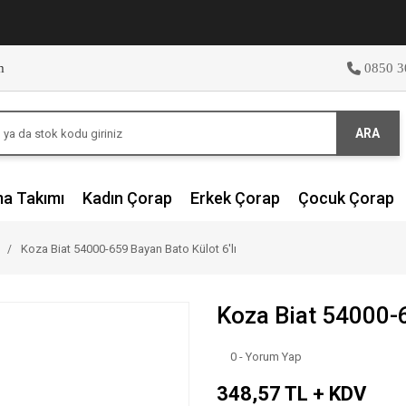
m
0850 3
ARA
ma Takımı
Kadın Çorap
Erkek Çorap
Çocuk Çorap
Koza Biat 54000-659 Bayan Bato Külot 6'lı
Koza Biat 54000-6
0 - Yorum Yap
348,57 TL + KDV