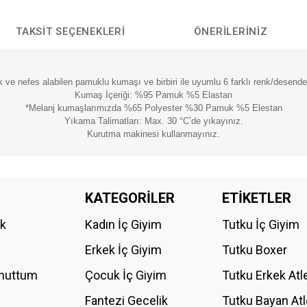
TAKSIT SEÇENEKLERI
ÖNERILERINIZ
ek ve nefes alabilen pamuklu kumaşı ve birbiri ile uyumlu 6 farklı renk/desend
Kumaş İçeriği: %95 Pamuk %5 Elastan
*Melanj kumaşlarımızda %65 Polyester %30 Pamuk %5 Elestan
Yıkama Talimatları: Max. 30 °C’de yıkayınız.
Kurutma makinesi kullanmayınız.
da yetersiz gördüğünüz noktaları öneri formunu kullanarak tarafımıza iletebilirs
KATEGORİLER
ETİKETLER
Bu ürüne ilk yorumu siz yapın!
ik
Kadın İç Giyim
Tutku İç Giyim
YORUM YAZ
Erkek İç Giyim
Tutku Boxer
Unuttum
Çocuk İç Giyim
Tutku Erkek Atl
Fantezi Gecelik
Tutku Bayan Atl