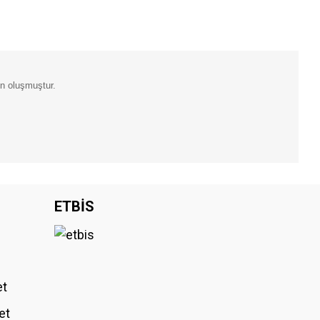
en oluşmuştur.
iniz.
ETBİS
et
et