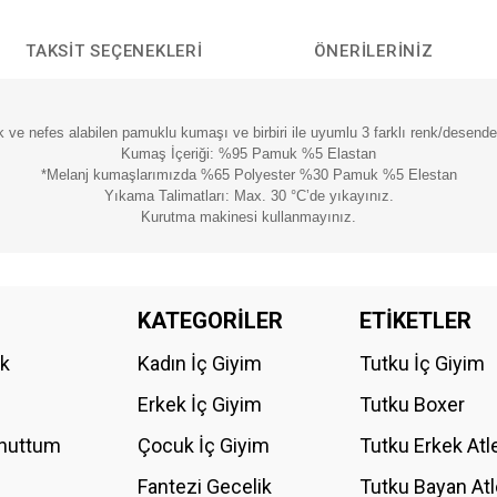
TAKSIT SEÇENEKLERI
ÖNERILERINIZ
ek ve nefes alabilen pamuklu kumaşı ve birbiri ile uyumlu 3 farklı renk/desend
Kumaş İçeriği: %95 Pamuk %5 Elastan
*Melanj kumaşlarımızda %65 Polyester %30 Pamuk %5 Elestan
Yıkama Talimatları: Max. 30 °C’de yıkayınız.
Kurutma makinesi kullanmayınız.
da yetersiz gördüğünüz noktaları öneri formunu kullanarak tarafımıza iletebilirs
KATEGORİLER
ETİKETLER
Bu ürüne ilk yorumu siz yapın!
ik
Kadın İç Giyim
Tutku İç Giyim
YORUM YAZ
Erkek İç Giyim
Tutku Boxer
Unuttum
Çocuk İç Giyim
Tutku Erkek Atl
Fantezi Gecelik
Tutku Bayan Atl