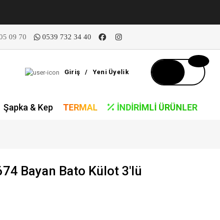
05 09 70
0539 732 34 40
Giriş
/
Yeni Üyelik
Şapka & Kep
TERMAL
İNDIRIMLI ÜRÜNLER
74 Bayan Bato Külot 3'lü