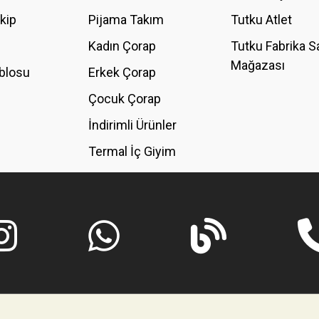
akip
Pijama Takım
Tutku Atlet
Kadın Çorap
Tutku Fabrika S
Mağazası
blosu
Erkek Çorap
GÖNDER
Çocuk Çorap
İndirimli Ürünler
Termal İç Giyim