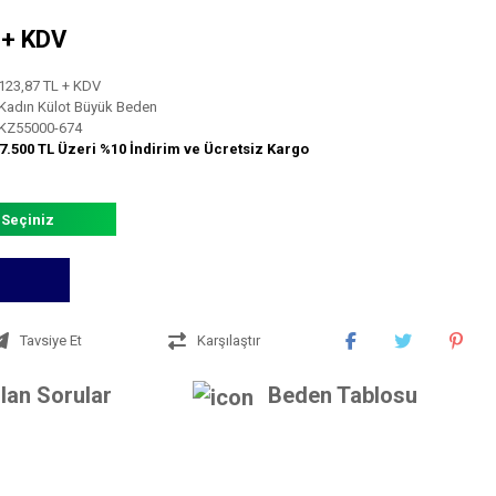
L + KDV
123,87 TL + KDV
Kadın Külot Büyük Beden
KZ55000-674
7.500 TL Üzeri %10 İndirim ve Ücretsiz Kargo
 Seçiniz
Tavsiye Et
Karşılaştır
lan Sorular
Beden Tablosu