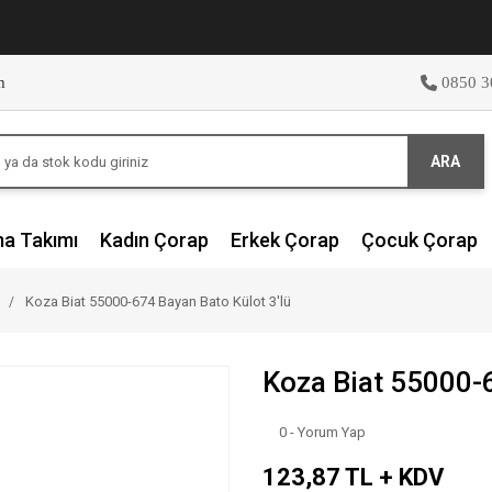
m
0850 3
ARA
ma Takımı
Kadın Çorap
Erkek Çorap
Çocuk Çorap
Koza Biat 55000-674 Bayan Bato Külot 3'lü
Koza Biat 55000-6
0 - Yorum Yap
123,87 TL + KDV