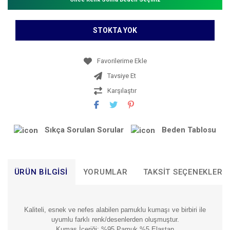
STOKTA YOK
Tavsiye Et
Karşılaştır
Sıkça Sorulan Sorular
Beden Tablosu
ÜRÜN BILGISI
YORUMLAR
TAKSIT SEÇENEKLERI
Kaliteli, esnek ve nefes alabilen pamuklu kumaşı ve birbiri ile
uyumlu farklı renk/desenlerden oluşmuştur.
Kumaş İçeriği: %95 Pamuk %5 Elastan