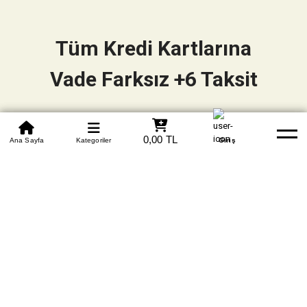
Tüm Kredi Kartlarına
Vade Farksız +6 Taksit
0850 305 09 70
0,00 TL
Beden Tablosu
Ana Sayfa
Kategoriler
Banka Hesapları
Whatsapp
Yardım
Giriş