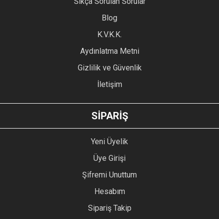
Sıkça Sorulan Sorular
Ürün açıklamasında eksik bilgiler bulunuyor.
Blog
Ürün bilgilerinde hatalar bulunuyor.
Ürün fiyatı diğer sitelerden daha pahalı.
K.V.K.K.
Bu ürüne benzer farklı alternatifler olmalı.
Aydınlatma Metni
Gizlilik ve Güvenlik
İletişim
GÖNDER
SİPARİŞ
Yeni Üyelik
Üye Girişi
Şifremi Unuttum
Hesabım
Sipariş Takip