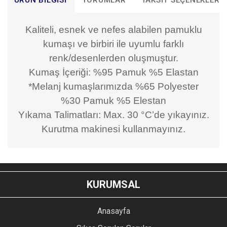
ÜRÜN BILGISI
YORUMLAR
TAKSIT SEÇENEKLERI
Kaliteli, esnek ve nefes alabilen pamuklu
kumaşı ve birbiri ile uyumlu farklı
renk/desenlerden oluşmuştur.
Kumaş İçeriği: %95 Pamuk %5 Elastan
*Melanj kumaşlarımızda %65 Polyester
%30 Pamuk %5 Elestan
Yıkama Talimatları: Max. 30 °C’de yıkayınız.
Kurutma makinesi kullanmayınız.
Bu ürünün fiyat bilgisi, resim, ürün açıklamalarında ve diğer
konularda yetersiz gördüğünüz noktaları öneri formunu
Bu ürüne ilk yorumu siz yapın!
kullanarak tarafımıza iletebilirsiniz.
KURUMSAL
Görüş ve önerileriniz için teşekkür ederiz.
YORUM YAZ
Anasayfa
Ürün resmi kalitesiz, bozuk veya görüntülenemiyor.