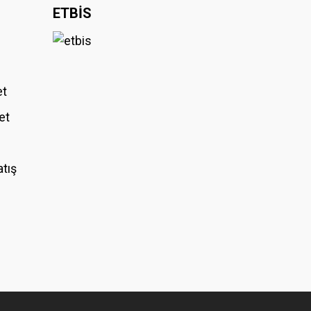
ETBİS
et
et
atış