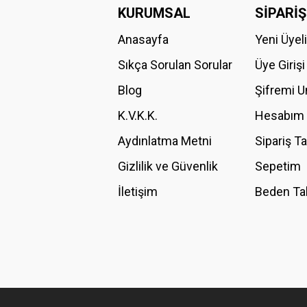
Görüş ve önerileriniz için teşekkür ederiz.
KURUMSAL
SİPARİŞ
Anasayfa
Yeni Üyel
Ürün resmi kalitesiz, bozuk veya görüntülenemiyor.
Ürün açıklamasında eksik bilgiler bulunuyor.
Sıkça Sorulan Sorular
Üye Girişi
Ürün bilgilerinde hatalar bulunuyor.
Blog
Şifremi 
Ürün fiyatı diğer sitelerden daha pahalı.
K.V.K.K.
Hesabım
Bu ürüne benzer farklı alternatifler olmalı.
Aydınlatma Metni
Sipariş T
Gizlilik ve Güvenlik
Sepetim
İletişim
Beden Ta