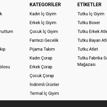
KATEGORİLER
ETİKETLER
Bu ürüne ilk yorumu siz yapın!
ik
Kadın İç Giyim
Tutku İç Giyim
YORUM YAZ
Erkek İç Giyim
Tutku Boxer
Unuttum
Çocuk İç Giyim
Tutku Erkek Atl
Fantezi Gecelik
Tutku Bayan Atl
akip
Pijama Takım
Tutku Atlet
Kadın Çorap
Tutku Fabrika S
Mağazası
blosu
Erkek Çorap
GÖNDER
Çocuk Çorap
İndirimli Ürünler
Termal İç Giyim