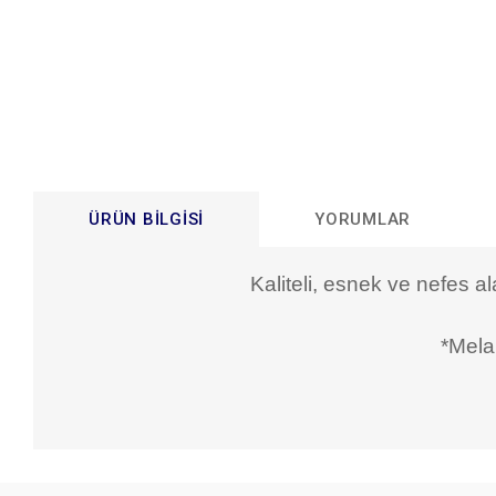
ÜRÜN BILGISI
YORUMLAR
Kaliteli, esnek ve nefes a
*Mela
Bu ürünün fiyat bilgisi, resim, ürün açıklamalarında ve diğer konular