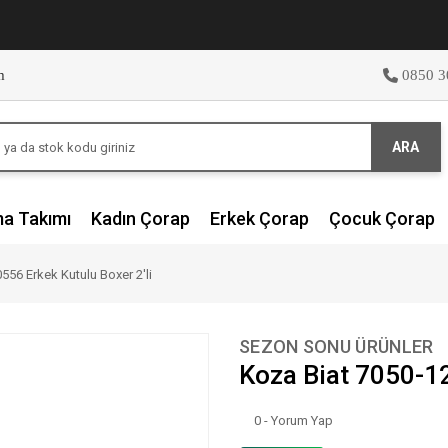
m
0850 3
ARA
ma Takımı
Kadın Çorap
Erkek Çorap
Çocuk Çorap
556 Erkek Kutulu Boxer 2'li
SEZON SONU ÜRÜNLER
Koza Biat 7050-12
0 - Yorum Yap