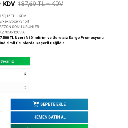
+ KDV
187,69 TL + KDV
150,15 TL + KDV
Erkek Boxer/Short
SEZON SONU ÜRÜNLER
KZ7050-120556
7.500 TL Üzeri %10 İndirim ve Ücretsiz Kargo Promosyonu
İndirimli Ürünlerde Geçerli Değildir.
 Seçiniz
SEPETE EKLE
HEMEN SATIN AL