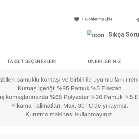
Sıkça Soru
TAKSIT SEÇENEKLERI
ÖNERILERINIZ
labilen pamuklu kumaşı ve birbiri ile uyumlu farklı r
Kumaş İçeriği: %95 Pamuk %5 Elastan
nj kumaşlarımızda %65 Polyester %30 Pamuk %5 E
Yıkama Talimatları: Max. 30 °C’de yıkayınız.
Kurutma makinesi kullanmayınız.
da yetersiz gördüğünüz noktaları öneri formunu kullanarak tarafımıza iletebilirs