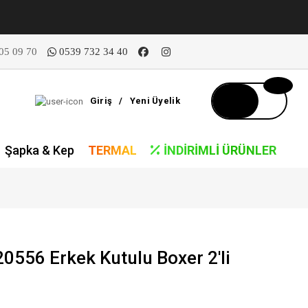
05 09 70
0539 732 34 40
Giriş
/
Yeni Üyelik
Şapka & Kep
TERMAL
İNDIRIMLI ÜRÜNLER
0556 Erkek Kutulu Boxer 2'li