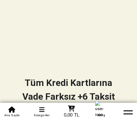
Tüm Kredi Kartlarına
Vade Farksız +6 Taksit
0850 305 09 70
0,00 TL
Beden Tablosu
Ana Sayfa
Kategoriler
Banka Hesapları
Whatsapp
Yardım
Giriş