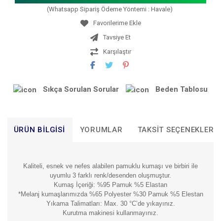
(Whatsapp Sipariş Ödeme Yöntemi : Havale)
Tavsiye Et
Karşılaştır
Sıkça Sorulan Sorular
Beden Tablosu
ÜRÜN BILGISI
YORUMLAR
TAKSIT SEÇENEKLERI
Kaliteli, esnek ve nefes alabilen pamuklu kumaşı ve birbiri ile
uyumlu 3 farklı renk/desenden oluşmuştur.
Kumaş İçeriği: %95 Pamuk %5 Elastan
*Melanj kumaşlarımızda %65 Polyester %30 Pamuk %5 Elestan
Yıkama Talimatları: Max. 30 °C’de yıkayınız.
Kurutma makinesi kullanmayınız.