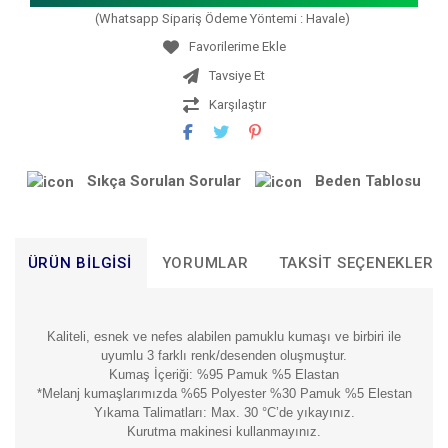
(Whatsapp Sipariş Ödeme Yöntemi : Havale)
Tavsiye Et
Karşılaştır
Sıkça Sorulan Sorular
Beden Tablosu
ÜRÜN BILGISI
YORUMLAR
TAKSIT SEÇENEKLERI
Kaliteli, esnek ve nefes alabilen pamuklu kumaşı ve birbiri ile
uyumlu 3 farklı renk/desenden oluşmuştur.
Kumaş İçeriği: %95 Pamuk %5 Elastan
*Melanj kumaşlarımızda %65 Polyester %30 Pamuk %5 Elestan
Yıkama Talimatları: Max. 30 °C’de yıkayınız.
Kurutma makinesi kullanmayınız.