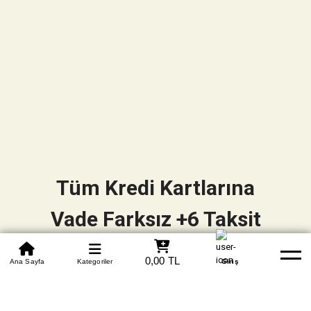
Tüm Kredi Kartlarına
Vade Farksız +6 Taksit
0850 305 09 70
0,00 TL
Beden Tablosu
Ana Sayfa
Kategoriler
Banka Hesapları
Whatsapp
Yardım
Giriş