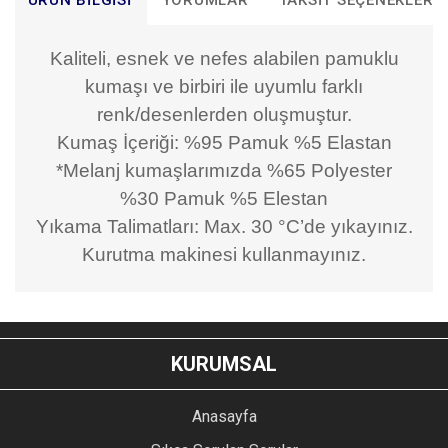
ÜRÜN BILGISI
YORUMLAR
TAKSIT SEÇENEKLERI
Kaliteli, esnek ve nefes alabilen pamuklu
kumaşı ve birbiri ile uyumlu farklı
renk/desenlerden oluşmuştur.
Kumaş İçeriği: %95 Pamuk %5 Elastan
*Melanj kumaşlarımızda %65 Polyester
%30 Pamuk %5 Elestan
Yıkama Talimatları: Max. 30 °C’de yıkayınız.
Kurutma makinesi kullanmayınız.
Bu ürünün fiyat bilgisi, resim, ürün açıklamalarında ve diğer
konularda yetersiz gördüğünüz noktaları öneri formunu
Bu ürüne ilk yorumu siz yapın!
kullanarak tarafımıza iletebilirsiniz.
KURUMSAL
Görüş ve önerileriniz için teşekkür ederiz.
YORUM YAZ
Anasayfa
Ürün resmi kalitesiz, bozuk veya görüntülenemiyor.