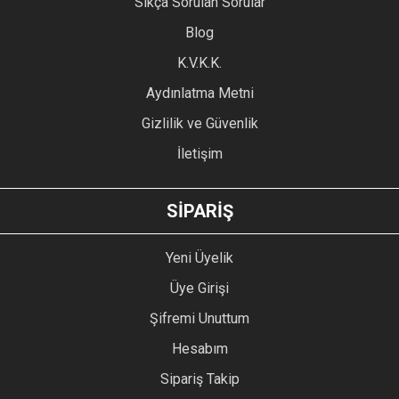
Sıkça Sorulan Sorular
Ürün açıklamasında eksik bilgiler bulunuyor.
Blog
Ürün bilgilerinde hatalar bulunuyor.
Ürün fiyatı diğer sitelerden daha pahalı.
K.V.K.K.
Bu ürüne benzer farklı alternatifler olmalı.
Aydınlatma Metni
Gizlilik ve Güvenlik
İletişim
GÖNDER
SİPARİŞ
Yeni Üyelik
Üye Girişi
Şifremi Unuttum
Hesabım
Sipariş Takip