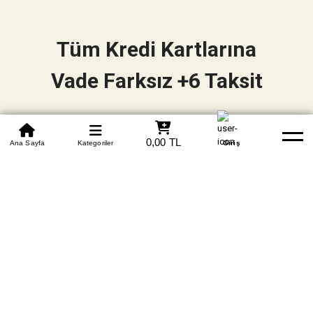
Tüm Kredi Kartlarına
Vade Farksız +6 Taksit
0850 305 09 70
0,00 TL
Beden Tablosu
Ana Sayfa
Kategoriler
Banka Hesapları
Whatsapp
Yardım
Giriş