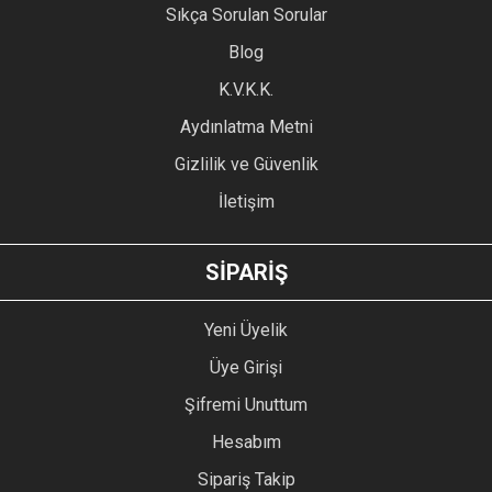
Sıkça Sorulan Sorular
Ürün açıklamasında eksik bilgiler bulunuyor.
Blog
Ürün bilgilerinde hatalar bulunuyor.
Ürün fiyatı diğer sitelerden daha pahalı.
K.V.K.K.
Bu ürüne benzer farklı alternatifler olmalı.
Aydınlatma Metni
Gizlilik ve Güvenlik
İletişim
GÖNDER
SİPARİŞ
Yeni Üyelik
Üye Girişi
Şifremi Unuttum
Hesabım
Sipariş Takip