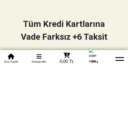
Tüm Kredi Kartlarına
Vade Farksız +6 Taksit
0850 305 09 70
0,00 TL
Beden Tablosu
Ana Sayfa
Kategoriler
Banka Hesapları
Whatsapp
Yardım
Giriş