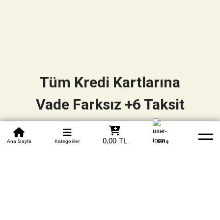
Tüm Kredi Kartlarına
Vade Farksız +6 Taksit
0850 305 09 70
0,00 TL
Beden Tablosu
Ana Sayfa
Kategoriler
Banka Hesapları
Whatsapp
Yardım
Giriş