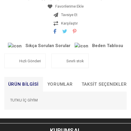
Tavsiye Et
Karşılaştır
Sıkça Sorulan Sorular
Beden Tablosu
Hızlı Gönderi
Sınırlı stok
ÜRÜN BILGISI
YORUMLAR
TAKSIT SEÇENEKLERI
TUTKU İÇ GİYİM
Bu ürünün fiyat bilgisi, resim, ürün açıklamalarında ve diğer
konularda yetersiz gördüğünüz noktaları öneri formunu
Bu ürüne ilk yorumu siz yapın!
kullanarak tarafımıza iletebilirsiniz.
KURUMSAL