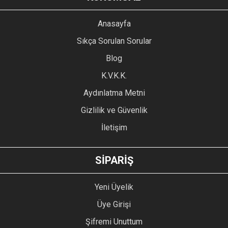
Görüş ve önerileriniz için teşekkür ederiz.
YORUM YAZ
Anasayfa
Ürün resmi kalitesiz, bozuk veya görüntülenemiyor.
Sıkça Sorulan Sorular
Ürün açıklamasında eksik bilgiler bulunuyor.
Blog
Ürün bilgilerinde hatalar bulunuyor.
Ürün fiyatı diğer sitelerden daha pahalı.
K.V.K.K.
Bu ürüne benzer farklı alternatifler olmalı.
Aydınlatma Metni
Gizlilik ve Güvenlik
İletişim
GÖNDER
SİPARİŞ
Yeni Üyelik
Üye Girişi
Şifremi Unuttum