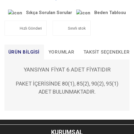
Sıkça Sorulan Sorular
Beden Tablosu
Hızlı Gönderi
Sınırlı stok
ÜRÜN BILGISI
YORUMLAR
TAKSIT SEÇENEKLERI
YANSIYAN FİYAT 6 ADET FİYATIDIR
PAKET İÇERİSİNDE 80(1), 85(2), 90(2), 95(1)
ADET BULUNMAKTADIR.
Bu ürünün fiyat bilgisi, resim, ürün açıklamalarında ve diğer
konularda yetersiz gördüğünüz noktaları öneri formunu
Bu ürüne ilk yorumu siz yapın!
kullanarak tarafımıza iletebilirsiniz.
KURUMSAL