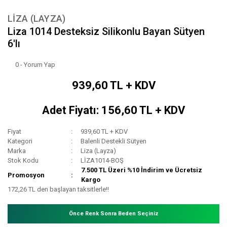
LIZA (LAYZA)
Liza 1014 Desteksiz Silikonlu Bayan Sütyen
6'lı
0 - Yorum Yap
939,60 TL + KDV
Adet Fiyatı: 156,60 TL + KDV
Fiyat
939,60 TL + KDV
Kategori
Balenli Destekli Sütyen
Marka
Liza (Layza)
Stok Kodu
LİZA1014-BOŞ
7.500 TL Üzeri %10 İndirim ve Ücretsiz
Promosyon
Kargo
172,26 TL den başlayan taksitlerle!!
Önce Renk Sonra Beden Seçiniz