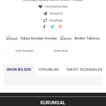
Tavsiye Et
Karşılaştır
Sıkça Sorulan Sorular
Beden Tablosu
Hızlı Gönderi
Sınırlı stok
ÜRÜN BILGISI
YORUMLAR
TAKSIT SEÇENEKLERI
Bu ürünün fiyat bilgisi, resim, ürün açıklamalarında ve diğer
konularda yetersiz gördüğünüz noktaları öneri formunu
Bu ürüne ilk yorumu siz yapın!
kullanarak tarafımıza iletebilirsiniz.
KURUMSAL
Görüş ve önerileriniz için teşekkür ederiz.