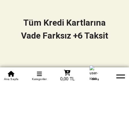
Tüm Kredi Kartlarına
Vade Farksız +6 Taksit
0850 305 09 70
0,00 TL
Beden Tablosu
Ana Sayfa
Kategoriler
Banka Hesapları
Whatsapp
Yardım
Giriş