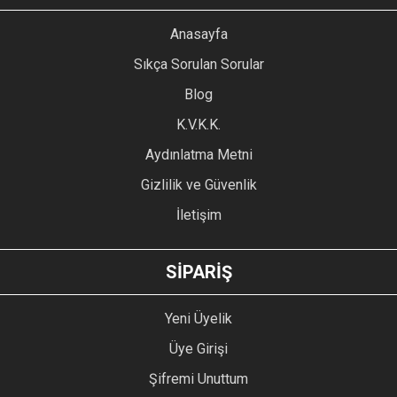
YORUM YAZ
Anasayfa
Ürün resmi kalitesiz, bozuk veya görüntülenemiyor.
Sıkça Sorulan Sorular
Ürün açıklamasında eksik bilgiler bulunuyor.
Blog
Ürün bilgilerinde hatalar bulunuyor.
Ürün fiyatı diğer sitelerden daha pahalı.
K.V.K.K.
Bu ürüne benzer farklı alternatifler olmalı.
Aydınlatma Metni
Gizlilik ve Güvenlik
İletişim
GÖNDER
SİPARİŞ
Yeni Üyelik
Üye Girişi
Şifremi Unuttum