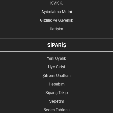
Ürün fiyatı diğer sitelerden daha pahalı.
K.V.K.K.
Bu ürüne benzer farklı alternatifler olmalı.
Aydınlatma Metni
Gizlilik ve Güvenlik
İletişim
GÖNDER
SİPARİŞ
Yeni Üyelik
Üye Girişi
Şifremi Unuttum
Hesabım
Sipariş Takip
Sepetim
Beden Tablosu