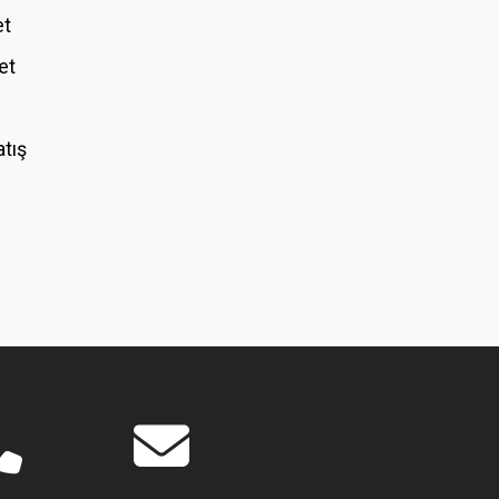
et
et
atış