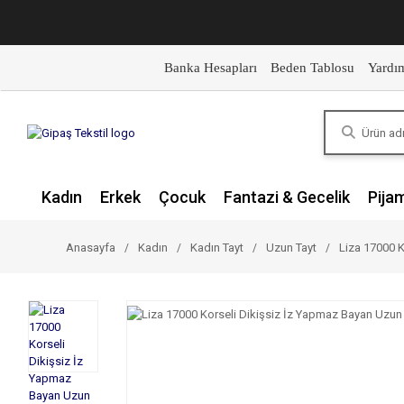
Banka Hesapları
Beden Tablosu
Yardı
Kadın
Erkek
Çocuk
Fantazi & Gecelik
Pija
Anasayfa
Kadın
Kadın Tayt
Uzun Tayt
Liza 17000 K