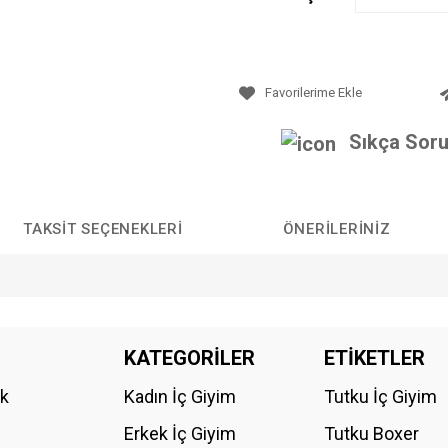
Sıkça Soru
TAKSIT SEÇENEKLERI
ÖNERILERINIZ
da yetersiz gördüğünüz noktaları öneri formunu kullanarak tarafımıza iletebilirs
KATEGORİLER
ETİKETLER
Bu ürüne ilk yorumu siz yapın!
ik
Kadın İç Giyim
Tutku İç Giyim
YORUM YAZ
Erkek İç Giyim
Tutku Boxer