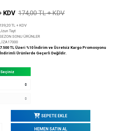
+ KDV
174,00 TL + KDV
139,20 TL + KDV
Uzun Tayt
SEZON SONU ÜRÜNLER
LİZA17000
7.500 TL Üzeri %10 İndirim ve Ücretsiz Kargo Promosyonu
İndirimli Ürünlerde Geçerli Değildir.
 Seçiniz
SEPETE EKLE
HEMEN SATIN AL