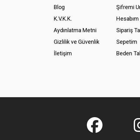
Ürün bilgilerinde hatalar bulunuyor.
Blog
Şifremi 
Ürün fiyatı diğer sitelerden daha pahalı.
K.V.K.K.
Hesabım
Bu ürüne benzer farklı alternatifler olmalı.
Aydınlatma Metni
Sipariş T
Gizlilik ve Güvenlik
Sepetim
İletişim
Beden Ta