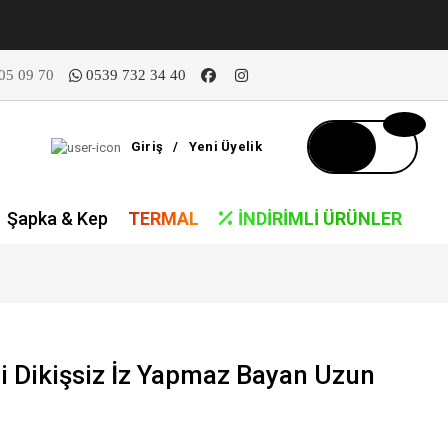
05 09 70
0539 732 34 40
Giriş
/
Yeni Üyelik
Şapka & Kep
TERMAL
İNDIRIMLI ÜRÜNLER
i Dikişsiz İz Yapmaz Bayan Uzun