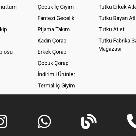
Unuttum
Çocuk İç Giyim
Tutku Erkek Atl
Fantezi Gecelik
Tutku Bayan Atl
akip
Pijama Takım
Tutku Atlet
Kadın Çorap
Tutku Fabrika S
Mağazası
blosu
Erkek Çorap
GÖNDER
Çocuk Çorap
İndirimli Ürünler
Termal İç Giyim