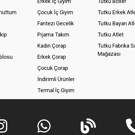
Erkek İç Giyim
Tutku Boxer
Unuttum
Çocuk İç Giyim
Tutku Erkek Atl
Fantezi Gecelik
Tutku Bayan Atl
akip
Pijama Takım
Tutku Atlet
Kadın Çorap
Tutku Fabrika S
Mağazası
blosu
Erkek Çorap
GÖNDER
Çocuk Çorap
İndirimli Ürünler
Termal İç Giyim