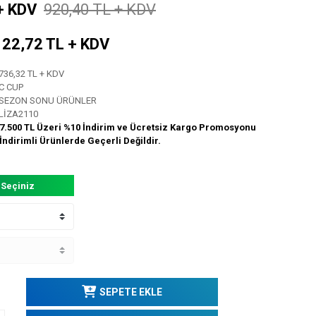
+ KDV
920,40 TL + KDV
: 122,72 TL + KDV
736,32 TL + KDV
C CUP
SEZON SONU ÜRÜNLER
LİZA2110
7.500 TL Üzeri %10 İndirim ve Ücretsiz Kargo Promosyonu
İndirimli Ürünlerde Geçerli Değildir.
 Seçiniz
SEPETE EKLE