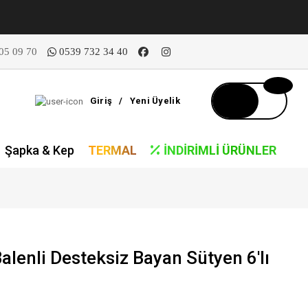
05 09 70
0539 732 34 40
Giriş
/
Yeni Üyelik
Şapka & Kep
TERMAL
İNDIRIMLI ÜRÜNLER
alenli Desteksiz Bayan Sütyen 6'lı