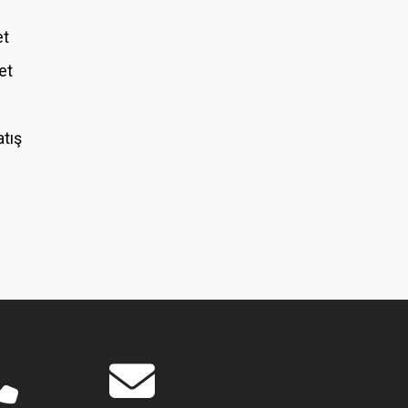
et
et
atış