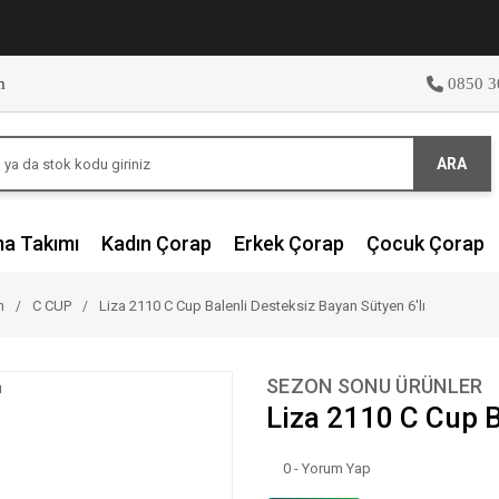
m
0850 3
ARA
ma Takımı
Kadın Çorap
Erkek Çorap
Çocuk Çorap
n
C CUP
Liza 2110 C Cup Balenli Desteksiz Bayan Sütyen 6'lı
SEZON SONU ÜRÜNLER
Liza 2110 C Cup B
0 - Yorum Yap