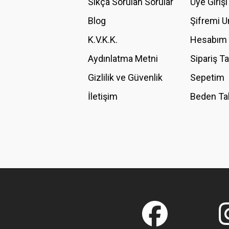
Sıkça Sorulan Sorular
Üye Girişi
Ürün bilgilerinde hatalar bulunuyor.
Blog
Şifremi 
Ürün fiyatı diğer sitelerden daha pahalı.
K.V.K.K.
Hesabım
Bu ürüne benzer farklı alternatifler olmalı.
Aydınlatma Metni
Sipariş T
Gizlilik ve Güvenlik
Sepetim
İletişim
Beden Ta