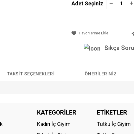
Adet Seçiniz
Sıkça Soru
TAKSIT SEÇENEKLERI
ÖNERILERINIZ
da yetersiz gördüğünüz noktaları öneri formunu kullanarak tarafımıza iletebilirs
KATEGORİLER
ETİKETLER
Bu ürüne ilk yorumu siz yapın!
ik
Kadın İç Giyim
Tutku İç Giyim
YORUM YAZ