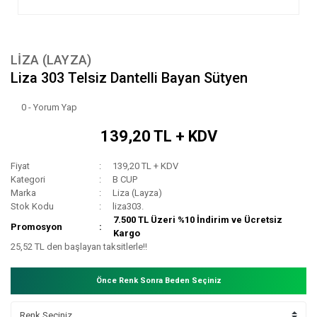
LIZA (LAYZA)
Liza 303 Telsiz Dantelli Bayan Sütyen
0 - Yorum Yap
139,20 TL + KDV
Fiyat
139,20 TL + KDV
Kategori
B CUP
Marka
Liza (Layza)
Stok Kodu
liza303.
7.500 TL Üzeri %10 İndirim ve Ücretsiz
Promosyon
Kargo
25,52 TL den başlayan taksitlerle!!
Önce Renk Sonra Beden Seçiniz