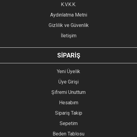
Ürün fiyatı diğer sitelerden daha pahalı.
K.V.K.K.
Bu ürüne benzer farklı alternatifler olmalı.
Aydınlatma Metni
Gizlilik ve Güvenlik
İletişim
GÖNDER
SİPARİŞ
Yeni Üyelik
Üye Girişi
Şifremi Unuttum
Hesabım
Sipariş Takip
Sepetim
Beden Tablosu