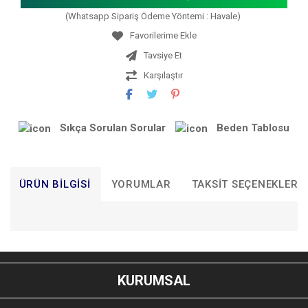
(Whatsapp Sipariş Ödeme Yöntemi : Havale)
Tavsiye Et
Karşılaştır
Sıkça Sorulan Sorular
Beden Tablosu
ÜRÜN BILGISI
YORUMLAR
TAKSIT SEÇENEKLERI
Bu ürünün fiyat bilgisi, resim, ürün açıklamalarında ve diğer
konularda yetersiz gördüğünüz noktaları öneri formunu
Bu ürüne ilk yorumu siz yapın!
kullanarak tarafımıza iletebilirsiniz.
KURUMSAL
Görüş ve önerileriniz için teşekkür ederiz.