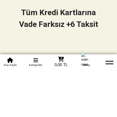
Tüm Kredi Kartlarına
Vade Farksız +6 Taksit
0850 305 09 70
0,00 TL
Beden Tablosu
Ana Sayfa
Kategoriler
Banka Hesapları
Whatsapp
Yardım
Giriş