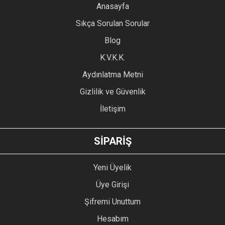
YORUM YAZ
Anasayfa
Ürün resmi kalitesiz, bozuk veya görüntülenemiyor.
Sıkça Sorulan Sorular
Ürün açıklamasında eksik bilgiler bulunuyor.
Blog
Ürün bilgilerinde hatalar bulunuyor.
Ürün fiyatı diğer sitelerden daha pahalı.
K.V.K.K.
Bu ürüne benzer farklı alternatifler olmalı.
Aydınlatma Metni
Gizlilik ve Güvenlik
İletişim
GÖNDER
SİPARİŞ
Yeni Üyelik
Üye Girişi
Şifremi Unuttum
Hesabım