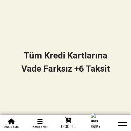
Tüm Kredi Kartlarına
Vade Farksız +6 Taksit
0850 305 09 70
0,00 TL
Beden Tablosu
Ana Sayfa
Kategoriler
Banka Hesapları
Whatsapp
Yardım
Giriş