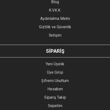
Blog
Ürün bilgilerinde hatalar bulunuyor.
Ürün fiyatı diğer sitelerden daha pahalı.
K.V.K.K.
Bu ürüne benzer farklı alternatifler olmalı.
Aydınlatma Metni
Gizlilik ve Güvenlik
İletişim
GÖNDER
SİPARİŞ
Yeni Üyelik
Üye Girişi
Şifremi Unuttum
Hesabım
Sipariş Takip
Sepetim