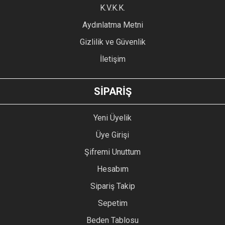
Ürün fiyatı diğer sitelerden daha pahalı.
K.V.K.K.
Bu ürüne benzer farklı alternatifler olmalı.
Aydınlatma Metni
Gizlilik ve Güvenlik
İletişim
GÖNDER
SİPARİŞ
Yeni Üyelik
Üye Girişi
Şifremi Unuttum
Hesabım
Sipariş Takip
Sepetim
Beden Tablosu