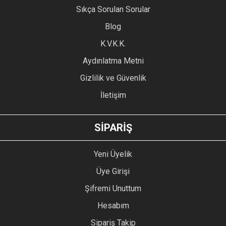
Sıkça Sorulan Sorular
Ürün açıklamasında eksik bilgiler bulunuyor.
Blog
Ürün bilgilerinde hatalar bulunuyor.
Ürün fiyatı diğer sitelerden daha pahalı.
K.V.K.K.
Bu ürüne benzer farklı alternatifler olmalı.
Aydınlatma Metni
Gizlilik ve Güvenlik
İletişim
GÖNDER
SİPARİŞ
Yeni Üyelik
Üye Girişi
Şifremi Unuttum
Hesabım
Sipariş Takip