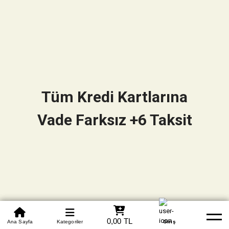
Tüm Kredi Kartlarına
Vade Farksız +6 Taksit
0850 305 09 70
0,00 TL
Beden Tablosu
Ana Sayfa
Kategoriler
Banka Hesapları
Whatsapp
Yardım
Giriş