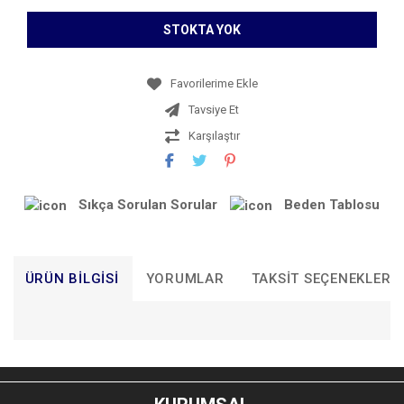
STOKTA YOK
Tavsiye Et
Karşılaştır
Sıkça Sorulan Sorular
Beden Tablosu
ÜRÜN BILGISI
YORUMLAR
TAKSIT SEÇENEKLERI
Bu ürünün fiyat bilgisi, resim, ürün açıklamalarında ve diğer
konularda yetersiz gördüğünüz noktaları öneri formunu
Bu ürüne ilk yorumu siz yapın!
kullanarak tarafımıza iletebilirsiniz.