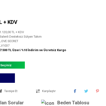
TL + KDV
1.120,00 TL + KDV
Balenli Desteksiz Sütyen Takım
LOVE SECRET
LV1037
7.500 TL Üzeri %10 İndirim ve Ücretsiz Kargo
 Seçiniz
Tavsiye Et
Karşılaştır
lan Sorular
Beden Tablosu