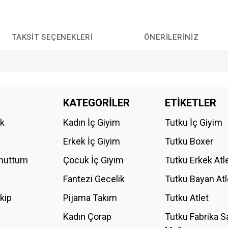
TAKSIT SEÇENEKLERI
ÖNERILERINIZ
da yetersiz gördüğünüz noktaları öneri formunu kullanarak tarafımıza iletebilirs
KATEGORİLER
ETİKETLER
Bu ürüne ilk yorumu siz yapın!
ik
Kadın İç Giyim
Tutku İç Giyim
YORUM YAZ
Erkek İç Giyim
Tutku Boxer
Unuttum
Çocuk İç Giyim
Tutku Erkek Atl
Fantezi Gecelik
Tutku Bayan Atl
akip
Pijama Takım
Tutku Atlet
Kadın Çorap
Tutku Fabrika S