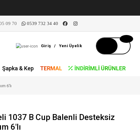
05 09 70
0539 732 34 40
Giriş
/
Yeni Üyelik
Şapka & Kep
TERMAL
İNDIRIMLI ÜRÜNLER
ım 6'lı
li 1037 B Cup Balenli Desteksiz
m 6'lı