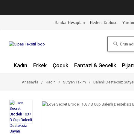
Banka Hesapları
Beden Tablosu
Yardı
Kadın
Erkek
Çocuk
Fantazi & Gecelik
Pija
Anasayfa
Kadın
Sütyen Takım
Balenli Desteksiz Süty