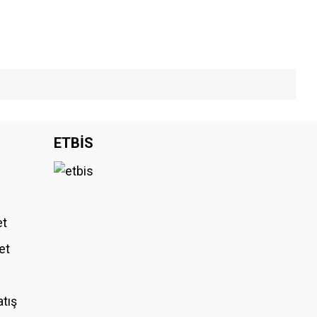
iniz.
ETBİS
et
et
atış