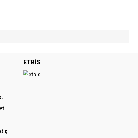
iniz.
ETBİS
et
et
atış