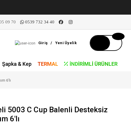
05 09 70
0539 732 34 40
Giriş
/
Yeni Üyelik
Şapka & Kep
TERMAL
İNDIRIMLI ÜRÜNLER
ım 6'lı
li 5003 C Cup Balenli Desteksiz
m 6'lı