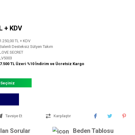
TL + KDV
1.250,00 TL + KDV
Balenli Desteksiz Sütyen Takım
LOVE SECRET
LV5003
7.500 TL Üzeri %10 İndirim ve Ücretsiz Kargo
 Seçiniz
Tavsiye Et
Karşılaştır
lan Sorular
Beden Tablosu