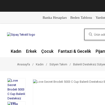
Banka Hesapları
Beden Tablosu
Yardı
Kadın
Erkek
Çocuk
Fantazi & Gecelik
Pija
Anasayfa
Kadın
Sütyen Takım
Balenli Desteksiz Süty