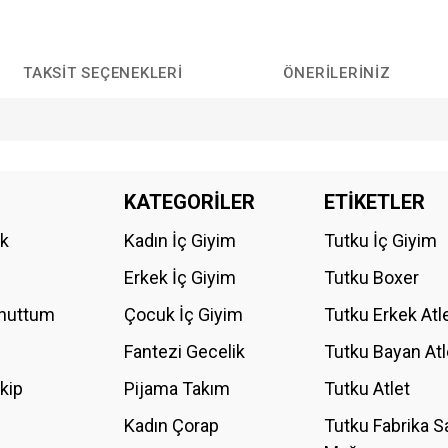
TAKSIT SEÇENEKLERI
ÖNERILERINIZ
da yetersiz gördüğünüz noktaları öneri formunu kullanarak tarafımıza iletebilirs
KATEGORİLER
ETİKETLER
Bu ürüne ilk yorumu siz yapın!
ik
Kadın İç Giyim
Tutku İç Giyim
YORUM YAZ
Erkek İç Giyim
Tutku Boxer
Unuttum
Çocuk İç Giyim
Tutku Erkek Atl
Fantezi Gecelik
Tutku Bayan Atl
akip
Pijama Takım
Tutku Atlet
Kadın Çorap
Tutku Fabrika S