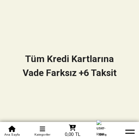
Tüm Kredi Kartlarına
Vade Farksız +6 Taksit
0850 305 09 70
0,00 TL
Beden Tablosu
Ana Sayfa
Kategoriler
Banka Hesapları
Whatsapp
Yardım
Giriş