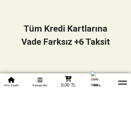
Tüm Kredi Kartlarına
Vade Farksız +6 Taksit
0850 305 09 70
0,00 TL
Beden Tablosu
Ana Sayfa
Kategoriler
Banka Hesapları
Whatsapp
Yardım
Giriş