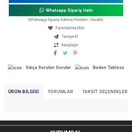
Whatsapp Sipariş Hattı
(Whatsapp Sipariş Ödeme Yöntemi : Havale)
Tavsiye Et
Karşılaştır
Sıkça Sorulan Sorular
Beden Tablosu
ÜRÜN BILGISI
YORUMLAR
TAKSIT SEÇENEKLERI
Bu ürünün fiyat bilgisi, resim, ürün açıklamalarında ve diğer
konularda yetersiz gördüğünüz noktaları öneri formunu
Bu ürüne ilk yorumu siz yapın!
kullanarak tarafımıza iletebilirsiniz.