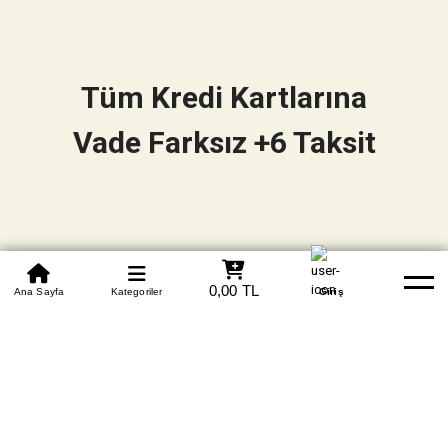
Tüm Kredi Kartlarına
Vade Farksız +6 Taksit
0850 305 09 70
0,00 TL
Beden Tablosu
Ana Sayfa
Kategoriler
Banka Hesapları
Whatsapp
Yardım
Giriş