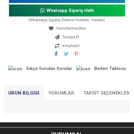
Whatsapp Sipariş Hattı
(Whatsapp Sipariş Ödeme Yöntemi : Havale)
Tavsiye Et
Karşılaştır
Sıkça Sorulan Sorular
Beden Tablosu
ÜRÜN BILGISI
YORUMLAR
TAKSIT SEÇENEKLERI
Bu ürünün fiyat bilgisi, resim, ürün açıklamalarında ve diğer
konularda yetersiz gördüğünüz noktaları öneri formunu
Bu ürüne ilk yorumu siz yapın!
kullanarak tarafımıza iletebilirsiniz.