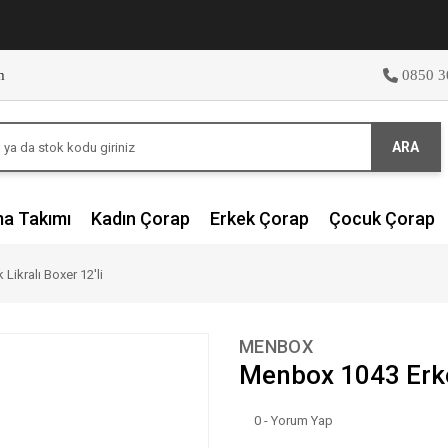
m
0850 3
ARA
ma Takımı
Kadın Çorap
Erkek Çorap
Çocuk Çorap
ikralı Boxer 12'li
MENBOX
Menbox 1043 Erkek
0 - Yorum Yap