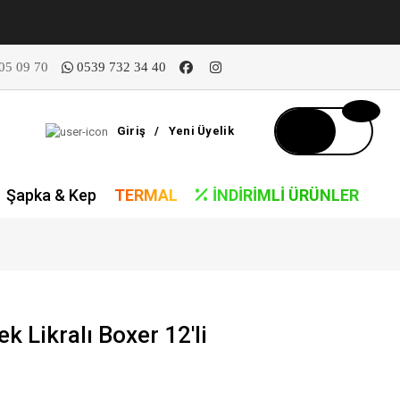
05 09 70
0539 732 34 40
Giriş
/
Yeni Üyelik
Şapka & Kep
TERMAL
İNDIRIMLI ÜRÜNLER
 Likralı Boxer 12'li