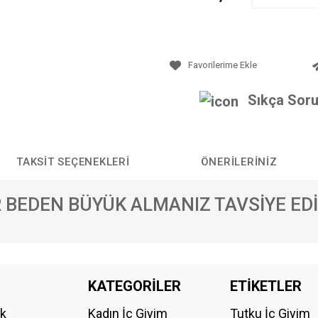
Sıkça Soru
TAKSIT SEÇENEKLERI
ÖNERILERINIZ
R BEDEN BÜYÜK ALMANIZ TAVSİYE EDİ
da yetersiz gördüğünüz noktaları öneri formunu kullanarak tarafımıza iletebilirs
KATEGORİLER
ETİKETLER
Bu ürüne ilk yorumu siz yapın!
ik
Kadın İç Giyim
Tutku İç Giyim