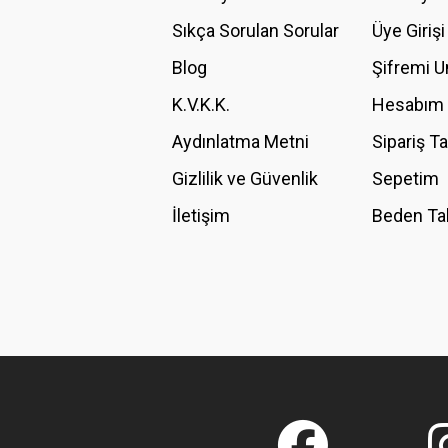
Ürün açıklamasında eksik bilgiler bulunuyor.
Sıkça Sorulan Sorular
Üye Girişi
Ürün bilgilerinde hatalar bulunuyor.
Blog
Şifremi 
Ürün fiyatı diğer sitelerden daha pahalı.
K.V.K.K.
Hesabım
Bu ürüne benzer farklı alternatifler olmalı.
Aydınlatma Metni
Sipariş T
Gizlilik ve Güvenlik
Sepetim
İletişim
Beden Ta