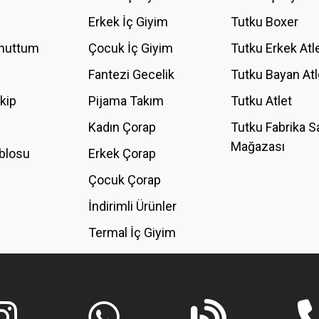
YORUM YAZ
Erkek İç Giyim
Tutku Boxer
Unuttum
Çocuk İç Giyim
Tutku Erkek Atl
Fantezi Gecelik
Tutku Bayan Atl
akip
Pijama Takım
Tutku Atlet
Kadın Çorap
Tutku Fabrika S
Mağazası
blosu
Erkek Çorap
GÖNDER
Çocuk Çorap
İndirimli Ürünler
Termal İç Giyim