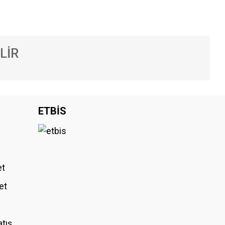
LİR
iniz.
ETBİS
et
et
atış