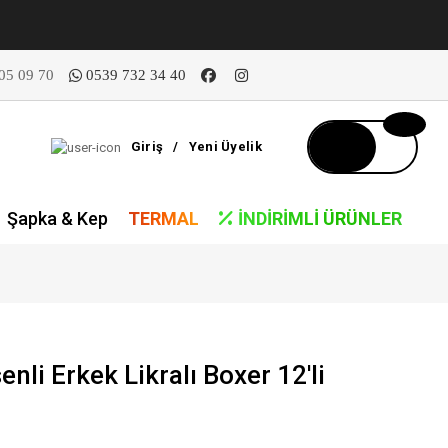
05 09 70
0539 732 34 40
Giriş
/
Yeni Üyelik
Şapka & Kep
TERMAL
İNDIRIMLI ÜRÜNLER
li Erkek Likralı Boxer 12'li