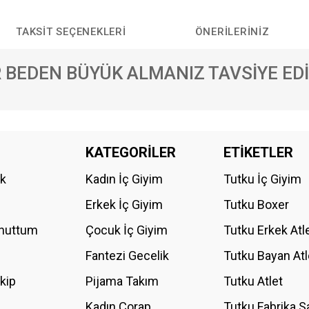
TAKSIT SEÇENEKLERI
ÖNERILERINIZ
R BEDEN BÜYÜK ALMANIZ TAVSİYE EDİ
da yetersiz gördüğünüz noktaları öneri formunu kullanarak tarafımıza iletebilirs
KATEGORİLER
ETİKETLER
Bu ürüne ilk yorumu siz yapın!
ik
Kadın İç Giyim
Tutku İç Giyim
YORUM YAZ
Erkek İç Giyim
Tutku Boxer
Unuttum
Çocuk İç Giyim
Tutku Erkek Atl
Fantezi Gecelik
Tutku Bayan Atl
akip
Pijama Takım
Tutku Atlet
Kadın Çorap
Tutku Fabrika S