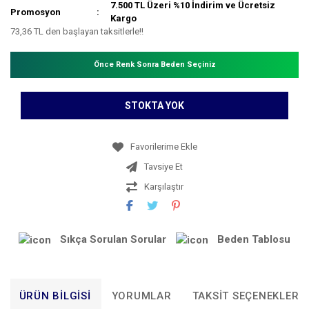
7.500 TL Üzeri %10 İndirim ve Ücretsiz
Promosyon
Kargo
73,36 TL den başlayan taksitlerle!!
Önce Renk Sonra Beden Seçiniz
STOKTA YOK
Tavsiye Et
Karşılaştır
Sıkça Sorulan Sorular
Beden Tablosu
ÜRÜN BILGISI
YORUMLAR
TAKSIT SEÇENEKLERI