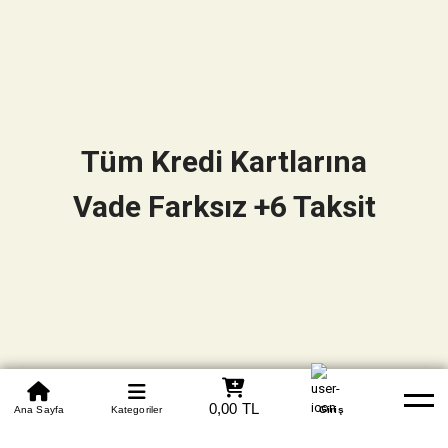
Tüm Kredi Kartlarına
Vade Farksız +6 Taksit
0850 305 09 70
0,00 TL
Beden Tablosu
Ana Sayfa
Kategoriler
Banka Hesapları
Whatsapp
Yardım
Giriş