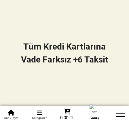
Tüm Kredi Kartlarına
Vade Farksız +6 Taksit
0850 305 09 70
0,00 TL
Beden Tablosu
Ana Sayfa
Kategoriler
Banka Hesapları
Whatsapp
Yardım
Giriş