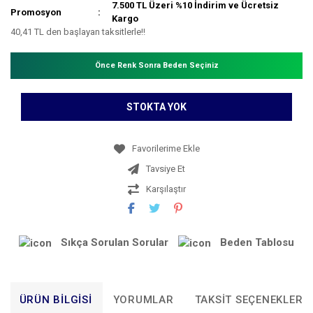
7.500 TL Üzeri %10 İndirim ve Ücretsiz
Promosyon
Kargo
40,41 TL den başlayan taksitlerle!!
Önce Renk Sonra Beden Seçiniz
STOKTA YOK
Tavsiye Et
Karşılaştır
Sıkça Sorulan Sorular
Beden Tablosu
ÜRÜN BILGISI
YORUMLAR
TAKSIT SEÇENEKLERI