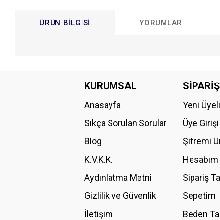
ÜRÜN BILGISI
YORUMLAR
Bu ürünün fiyat bilgisi, resim, ürün açıklamalarında ve diğer konular
Görüş ve önerileriniz için teşekkür ederiz.
KURUMSAL
SİPARİŞ
Anasayfa
Yeni Üyel
Ürün resmi kalitesiz, bozuk veya görüntülenemiyor.
Ürün açıklamasında eksik bilgiler bulunuyor.
Sıkça Sorulan Sorular
Üye Girişi
Ürün bilgilerinde hatalar bulunuyor.
Blog
Şifremi 
Ürün fiyatı diğer sitelerden daha pahalı.
K.V.K.K.
Hesabım
Bu ürüne benzer farklı alternatifler olmalı.
Aydınlatma Metni
Sipariş T
Gizlilik ve Güvenlik
Sepetim
İletişim
Beden Ta