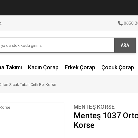
m
0850 3
ARA
ma Takımı
Kadın Çorap
Erkek Çorap
Çocuk Çorap
lon Sıcak Tutan Cırtlı Bel Korse
MENTEŞ KORSE
Menteş 1037 Ortop
Korse