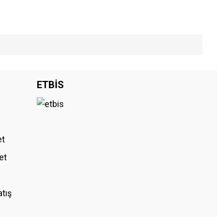
iniz.
ETBİS
et
et
atış