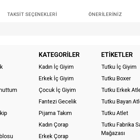
TAKSIT SEÇENEKLERI
ÖNERILERINIZ
da yetersiz gördüğünüz noktaları öneri formunu kullanarak tarafımıza iletebilirs
KATEGORİLER
ETİKETLER
Bu ürüne ilk yorumu siz yapın!
ik
Kadın İç Giyim
Tutku İç Giyim
YORUM YAZ
Erkek İç Giyim
Tutku Boxer
Unuttum
Çocuk İç Giyim
Tutku Erkek Atl
Fantezi Gecelik
Tutku Bayan Atl
akip
Pijama Takım
Tutku Atlet
Kadın Çorap
Tutku Fabrika S
Mağazası
blosu
Erkek Çorap