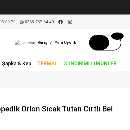
05 09 70
0539 732 34 40
Giriş
/
Yeni Üyelik
Şapka & Kep
TERMAL
İNDIRIMLI ÜRÜNLER
edik Orlon Sıcak Tutan Cırtlı Bel