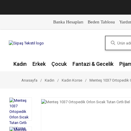
Banka Hesapları
Beden Tablosu
Yardı
Kadın
Erkek
Çocuk
Fantazi & Gecelik
Pija
Anasayfa
Kadın
Kadın Korse
Menteş 1037 Ortopedik Or