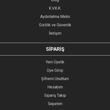
Ürün fiyatı diğer sitelerden daha pahalı.
K.V.K.K.
Bu ürüne benzer farklı alternatifler olmalı.
Aydınlatma Metni
Gizlilik ve Güvenlik
İletişim
GÖNDER
SİPARİŞ
Yeni Üyelik
Üye Girişi
Şifremi Unuttum
Hesabım
Sipariş Takip
Sepetim