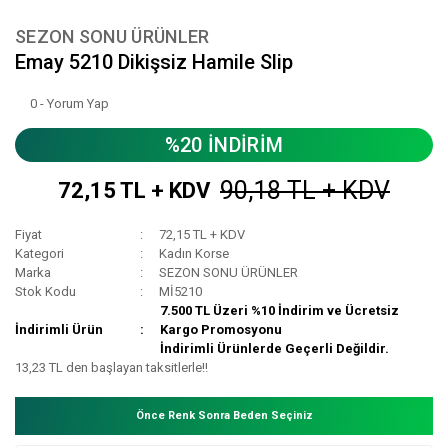
SEZON SONU ÜRÜNLER
Emay 5210 Dikişsiz Hamile Slip
0 - Yorum Yap
%20 İNDİRİM
90,18 TL + KDV
72,15 TL + KDV
Fiyat
72,15 TL + KDV
Kategori
Kadın Korse
Marka
SEZON SONU ÜRÜNLER
Stok Kodu
Mİ5210
7.500 TL Üzeri %10 İndirim ve Ücretsiz
İndirimli Ürün
Kargo Promosyonu
İndirimli Ürünlerde Geçerli Değildir.
13,23 TL den başlayan taksitlerle!!
Önce Renk Sonra Beden Seçiniz