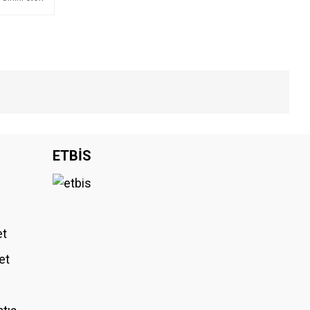
iniz.
ETBİS
et
et