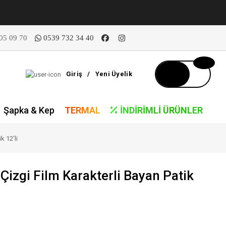
05 09 70
0539 732 34 40
Giriş
/
Yeni Üyelik
Şapka & Kep
TERMAL
İNDIRIMLI ÜRÜNLER
k 12'li
 Çizgi Film Karakterli Bayan Patik