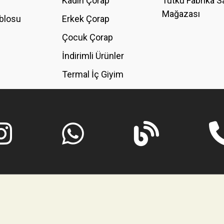
Kadın Çorap
Tutku Fabrika S
Mağazası
blosu
Erkek Çorap
GÖNDER
Çocuk Çorap
İndirimli Ürünler
Termal İç Giyim