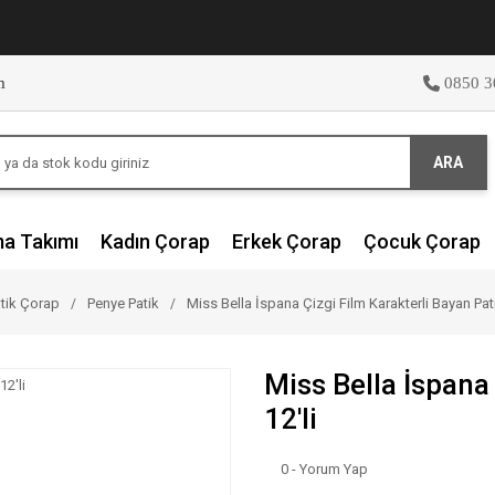
m
0850 3
ARA
ma Takımı
Kadın Çorap
Erkek Çorap
Çocuk Çorap
tik Çorap
Penye Patik
Miss Bella İspana Çizgi Film Karakterli Bayan Pati
Miss Bella İspana
12'li
0 - Yorum Yap