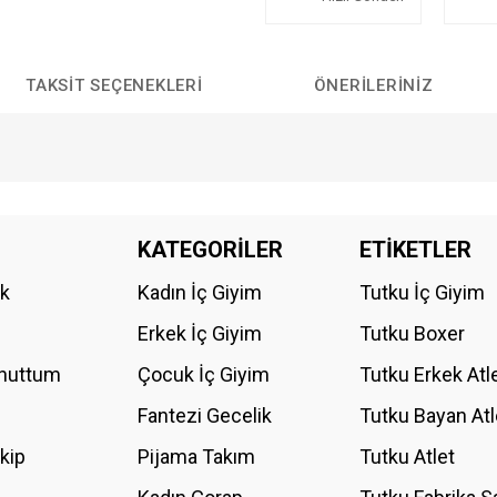
TAKSIT SEÇENEKLERI
ÖNERILERINIZ
da yetersiz gördüğünüz noktaları öneri formunu kullanarak tarafımıza iletebilirs
KATEGORİLER
ETİKETLER
Bu ürüne ilk yorumu siz yapın!
ik
Kadın İç Giyim
Tutku İç Giyim
YORUM YAZ
Erkek İç Giyim
Tutku Boxer
Unuttum
Çocuk İç Giyim
Tutku Erkek Atl
Fantezi Gecelik
Tutku Bayan Atl
akip
Pijama Takım
Tutku Atlet